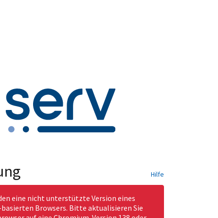
ung
Hilfe
den eine nicht unterstützte Version eines
asierten Browsers. Bitte aktualisieren Sie
rowser auf eine Chromium-Version 138 oder